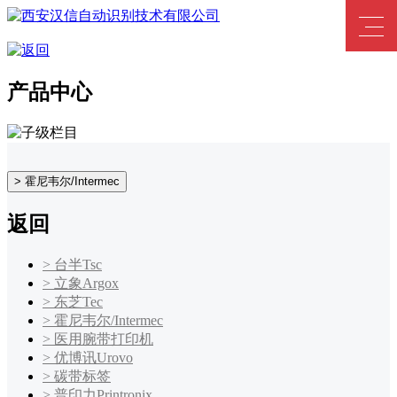
产品中心
> 霍尼韦尔/Intermec
返回
> 台半Tsc
> 立象Argox
> 东芝Tec
> 霍尼韦尔/Intermec
> 医用腕带打印机
> 优博讯Urovo
> 碳带标签
> 普印力Printronix